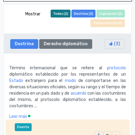
Mostrar
Todas (
2
)
Doctrina (
2
)
Legislación (
0
)
Jurisprudencia (
0
)
Doctrina
Derecho diplomático
(
3
)
Término internacional que se refiere al
protocolo
diplomático establecido por los representantes de un
Estado
extranjero para el
modo
de comportarse en las
diversas situaciones oficiales, según su rango y el tiempo de
residencia en un país dado y de
acuerdo
con las costumbres
del mismo, al protocolo diplomático establecido, a las
costumbres ...
Leer más
Fuente