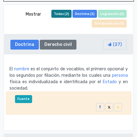
Mostrar
Todas (
2
)
Doctrina (
2
)
Legislación (
0
)
Jurisprudencia (
0
)
Doctrina
Derecho civil
(
27
)
El
nombre
es el conjunto de vocablos, el primero opcional y
los segundos por filiación, mediante los cuales una
persona
física es individualizada e identificada por el
Estado
y en
sociedad.
Fuente