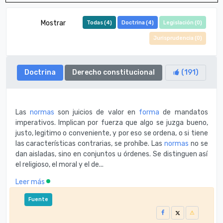
Mostrar
Todas (
4
)
Doctrina (
4
)
Legislación (
0
)
Jurisprudencia (
0
)
Doctrina
Derecho constitucional
(
191
)
Las
normas
son juicios de valor en
forma
de mandatos
imperativos. Implican por fuerza que algo se juzga bueno,
justo, legitimo o conveniente, y por eso se ordena, o si tiene
las características contrarias, se prohíbe. Las
normas
no se
dan aisladas, sino en conjuntos u órdenes. Se distinguen así
el religioso, el moral y el de...
Leer más
Fuente