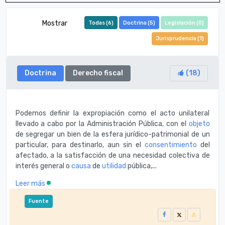
Mostrar
Todas (
6
)
Doctrina (
5
)
Legislación (
0
)
Jurisprudencia (
1
)
Doctrina
Derecho fiscal
(
18
)
Podemos definir la expropiación como el acto unilateral
llevado a cabo por la Administración Pública, con el
objeto
de segregar un bien de la esfera jurídico-patrimonial de un
particular, para destinarlo, aun sin el
consentimiento
del
afectado, a la satisfacción de una necesidad colectiva de
interés general o
causa
de
utilidad
pública,...
Leer más
Fuente