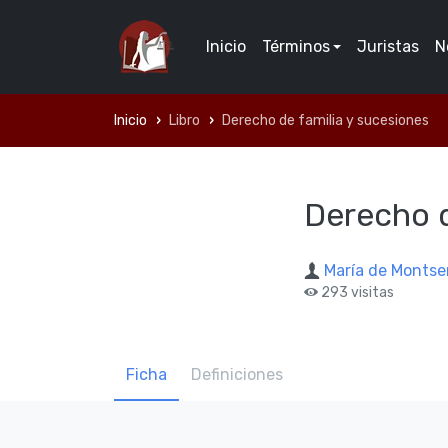
Inicio
Términos
Juristas
N
Inicio
Libro
Derecho de familia y sucesiones
Derecho d
Marí­a de Montse
293 visitas
Ficha
Definiciones