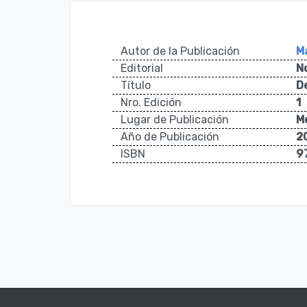
Autor de la Publicación
M
Editorial
N
Título
D
Nro. Edición
1
Lugar de Publicación
M
Año de Publicación
2
ISBN
9