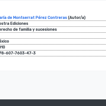
arí­a de Montserrat Pérez Contreras
(Autor/a)
ostra Ediciones
erecho de familia y sucesiones
éxico
010
78-607-7603-47-3