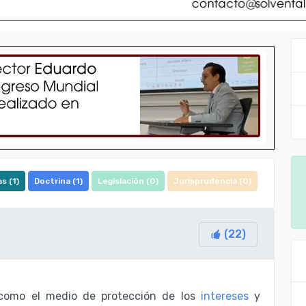
s (
1
)
Doctrina (
1
)
Legislación (
0
)
Jurisprudencia (
0
)
(
22
)
e como el medio de protección de los
intereses
y