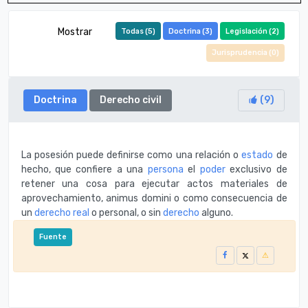
Mostrar
Todas (
5
)
Doctrina (
3
)
Legislación (
2
)
Jurisprudencia (
0
)
Doctrina
Derecho civil
(
9
)
La posesión puede definirse como una relación o
estado
de
hecho, que confiere a una
persona
el
poder
exclusivo de
retener una cosa para ejecutar actos materiales de
aprovechamiento, animus domini o como consecuencia de
un
derecho real
o personal, o sin
derecho
alguno.
Fuente