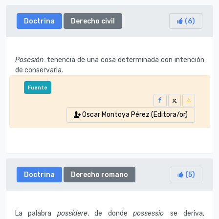
Doctrina
Derecho civil
(
6
)
Posesión
: tenencia de una cosa determinada con intención
de conservarla.
Fuente
Oscar Montoya Pérez (Editora/or)
Doctrina
Derecho romano
(
5
)
La palabra
possidere
, de donde
possessio
se deriva,