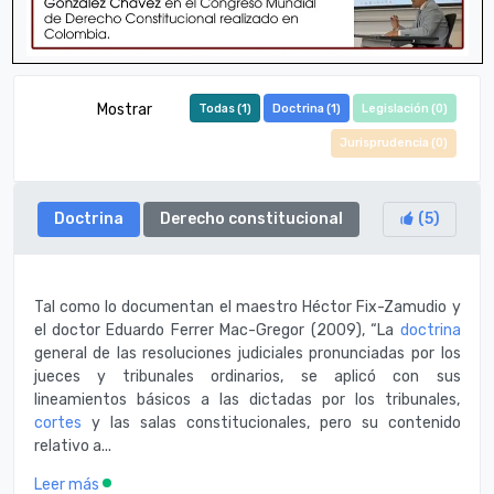
Mostrar
Todas (
1
)
Doctrina (
1
)
Legislación (
0
)
Jurisprudencia (
0
)
Doctrina
Derecho constitucional
(
5
)
Tal como lo documentan el maestro Héctor Fix-Zamudio y
el doctor Eduardo Ferrer Mac-Gregor (2009), “La
doctrina
general de las resoluciones judiciales pronunciadas por los
jueces y tribunales ordinarios, se aplicó con sus
lineamientos básicos a las dictadas por los tribunales,
cortes
y las salas constitucionales, pero su contenido
relativo a...
Leer más