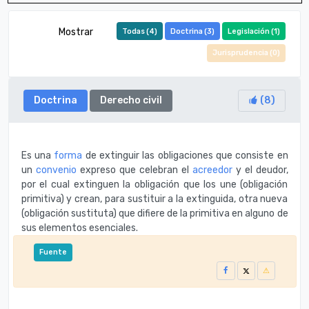
Mostrar
Todas (
4
)
Doctrina (
3
)
Legislación (
1
)
Jurisprudencia (
0
)
Doctrina
Derecho civil
(
8
)
Es una
forma
de extinguir las obligaciones que consiste en
un
convenio
expreso que celebran el
acreedor
y el deudor,
por el cual extinguen la obligación que los une (obligación
primitiva) y crean, para sustituir a la extinguida, otra nueva
(obligación sustituta) que difiere de la primitiva en alguno de
sus elementos esenciales.
Fuente