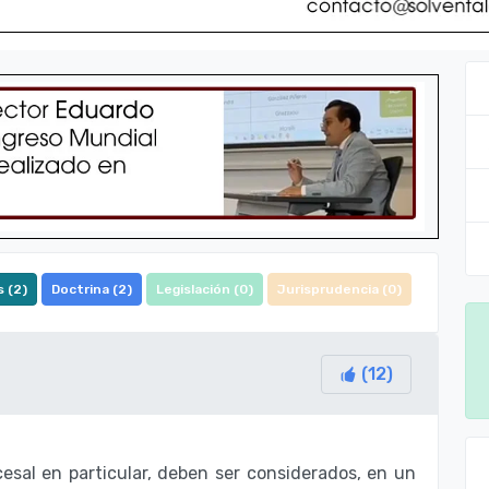
 (
2
)
Doctrina (
2
)
Legislación (
0
)
Jurisprudencia (
0
)
(
12
)
esal en particular, deben ser considerados, en un