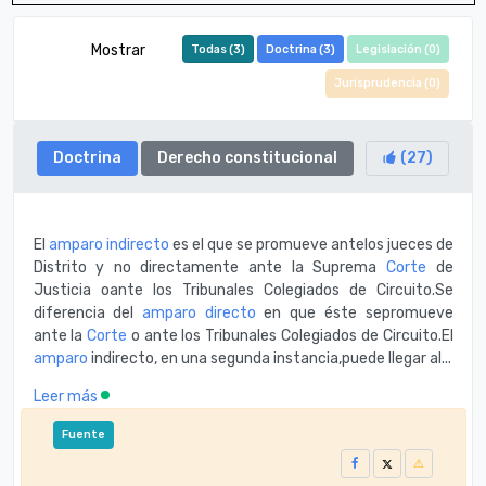
Mostrar
Todas (
3
)
Doctrina (
3
)
Legislación (
0
)
Jurisprudencia (
0
)
Doctrina
Derecho constitucional
(
27
)
El
amparo indirecto
es el que se promueve antelos jueces de
Distrito y no directamente ante la Suprema
Corte
de
Justicia oante los Tribunales Colegiados de Circuito.Se
diferencia del
amparo directo
en que éste sepromueve
ante la
Corte
o ante los Tribunales Colegiados de Circuito.El
amparo
indirecto, en una segunda instancia,puede llegar al...
Leer más
Fuente