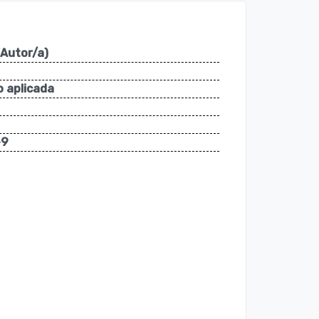
(Autor/a)
o aplicada
-9