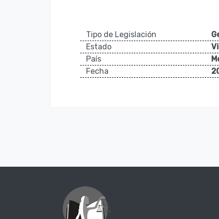
Tipo de Legislación
G
Estado
V
País
M
Fecha
2