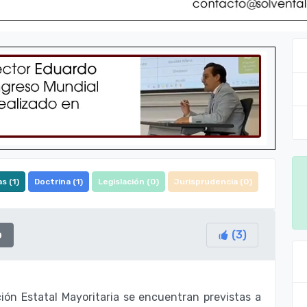
s (
1
)
Doctrina (
1
)
Legislación (
0
)
Jurisprudencia (
0
)
o
(
3
)
ón Estatal Mayoritaria se encuentran previstas a