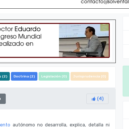
 (
2
)
Doctrina (
2
)
Legislación (
0
)
Jurisprudencia (
0
)
o
(
4
)
mento
autónomo no desarrolla, explica, detalla ni