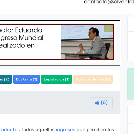
s (
2
)
Doctrina (
1
)
Legislación (
1
)
Jurisprudencia (
0
)
(
6
)
roductos
todos aquellos
ingresos
que perciben los