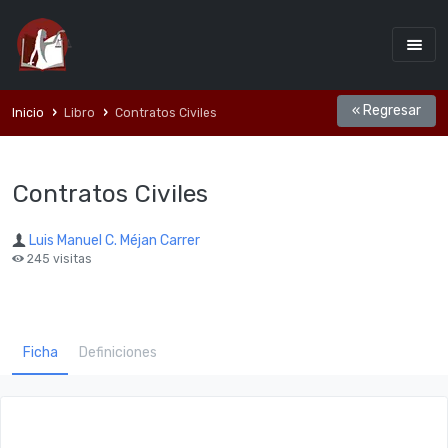
« Regresar
Inicio
Libro
Contratos Civiles
Contratos Civiles
Luis Manuel C. Méjan Carrer
245 visitas
Ficha
Definiciones