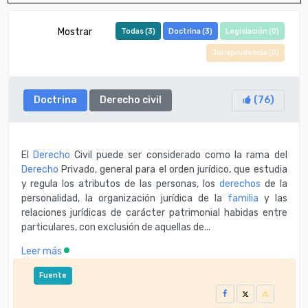
Mostrar
Todas (
3
)
Doctrina (
3
)
Legislación (
0
)
Jurisprudencia (
0
)
Doctrina
Derecho civil
(
76
)
El
Derecho
Civil puede ser considerado como la rama del
Derecho
Privado, general para el orden jurídico, que estudia
y regula los atributos de las personas, los
derechos
de la
personalidad, la organización jurídica de la
familia
y las
relaciones jurídicas de carácter patrimonial habidas entre
particulares, con exclusión de aquellas de...
Leer más
Fuente