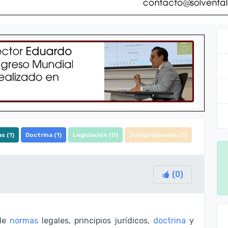
s (
1
)
Doctrina (
1
)
Legislación (
0
)
Jurisprudencia (
0
)
(
0
)
 de
normas
legales, principios jurídicos,
doctrina
y