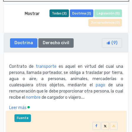
Mostrar
Todas (
2
)
Doctrina (
2
)
Legislación (
0
)
Jurisprudencia (
0
)
Doctrina
Derecho civil
(
9
)
Contrato de
transporte
es aquel en virtud del cual una
persona, llamada porteador, se obliga a trasladar por tierra,
agua o aire, a personas, animales, mercaderías o
cualesquiera otros objetos, mediante el
pago
de una
remuneración que le debe proporcionar otra persona, la cual
recibe el
nombre
de cargador o viajero....
Leer más
Fuente