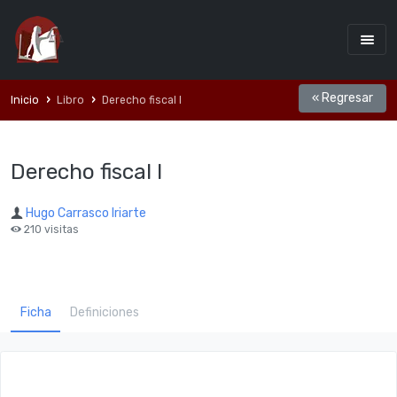
« Regresar
Inicio
Libro
Derecho fiscal I
Derecho fiscal I
Hugo Carrasco Iriarte
210 visitas
Ficha
Definiciones