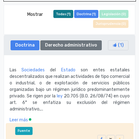
Mostrar
Todas (
1
)
Doctrina (
1
)
Legislación (
0
)
Jurisprudencia (
0
)
Doctrina
Derecho administrativo
(
1
)
Las
Sociedades
del
Estado
son entes estatales
descentralizados que realizan actividades de tipo comercial
o industrial, o de explotación de servicios públicos
organizadas bajo un régimen jurídico predominantemente
privado. Se rigen por la
ley
20.705 (B.O. 26/08/74) en cuyo
art. 6° se enfatiza su exclusión del régimen
administrativo,...
Leer más
Fuente