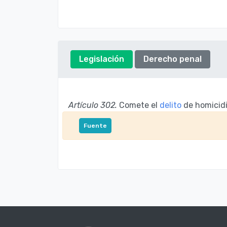
Legislación
Derecho penal
Artículo 302.
Comete el
delito
de homicidio
Fuente