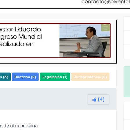
s (
3
)
Doctrina (
2
)
Legislación (
1
)
Jurisprudencia (
0
)
(
4
)
e de otra persona.