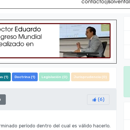
s (
1
)
Doctrina (
1
)
Legislación (
0
)
Jurisprudencia (
0
)
o
(
6
)
rminado período dentro del cual es válido hacerlo.