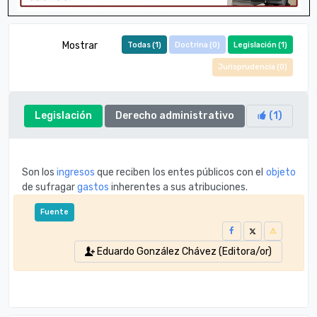
Mostrar
Todas (
1
)
Doctrina (
0
)
Legislación (
1
)
Jurisprudencia (
0
)
Legislación
Derecho administrativo
(
1
)
Son los
ingresos
que reciben los entes públicos con el
objeto
de sufragar
gastos
inherentes a sus
atribuciones.
Fuente
Eduardo González Chávez (Editora/or)