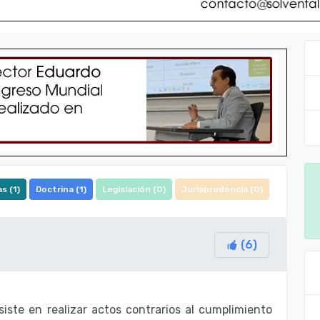
s (
1
)
Doctrina (
1
)
Legislación (
0
)
Jurisprudencia (
0
)
(
6
)
iste en realizar actos contrarios al cumplimiento