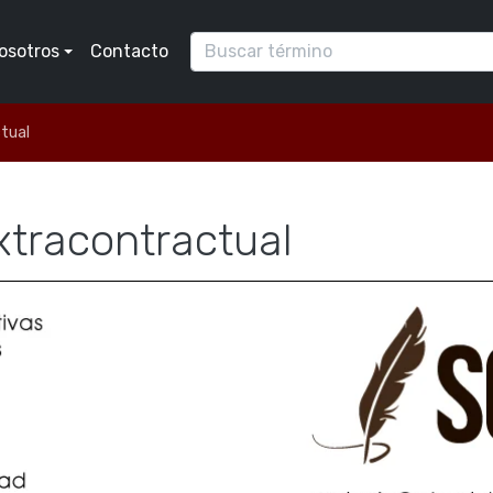
osotros
Contacto
tual
xtracontractual