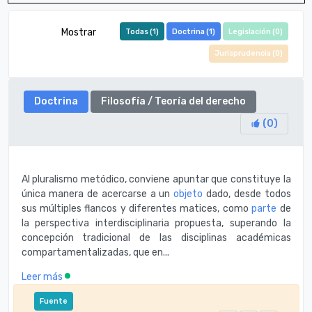
Mostrar
Todas (
1
)
Doctrina (
1
)
Legislación (
0
)
Jurisprudencia (
0
)
Doctrina
Filosofí­a / Teorí­a del derecho
(
0
)
Al pluralismo metódico, conviene apuntar que constituye la
única manera de acercarse a un
objeto
dado, desde todos
sus múltiples flancos y diferentes matices, como
parte
de
la perspectiva interdisciplinaria propuesta, superando la
concepción tradicional de las disciplinas académicas
compartamentalizadas, que en...
Leer más
Fuente