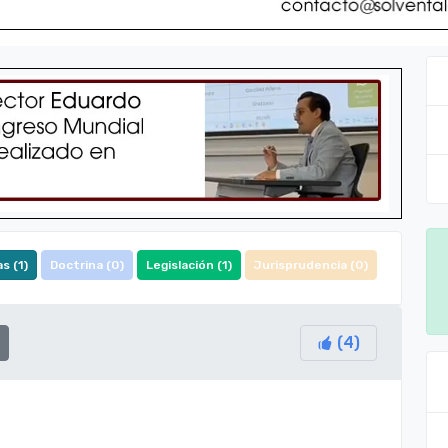
s (
1
)
Doctrina (
0
)
Legislación (
1
)
Jurisprudencia (
0
)
(
4
)