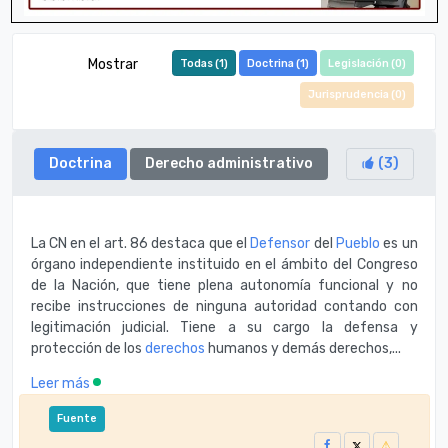
Mostrar
Todas (
1
)
Doctrina (
1
)
Legislación (
0
)
Jurisprudencia (
0
)
Doctrina
Derecho administrativo
(
3
)
La CN en el art. 86 destaca que el
Defensor
del
Pueblo
es un
órgano independiente instituido en el ámbito del Congreso
de la Nación, que tiene plena autonomía funcional y no
recibe instrucciones de ninguna autoridad contando con
legitimación judicial. Tiene a su cargo la defensa y
protección de los
derechos
humanos y demás derechos,...
Leer más
Fuente