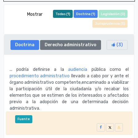
Mostrar
Todas (
1
)
Doctrina (
1
)
Legislación (
0
)
Jurisprudencia (
0
)
Doctrina
Derecho administrativo
(
3
)
... podría definirse a la
audiencia
pública como el
procedimiento administrativo
llevado a cabo por y ante el
órgano administrativo competente,encaminado a viabilizar
la participación útil de la ciudadanía y/o recabar los
elementos que se estimen de los interesados o afectados
previo a la adopción de una determinada decisión
administrativa.
Fuente