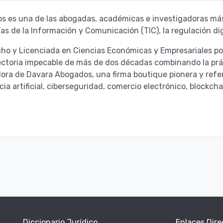
os
es una de las abogadas, académicas e investigadoras más
ías de la Información y Comunicación (TIC)
, la regulación di
o y Licenciada en Ciencias Económicas y Empresariales por 
ctoria impecable de más de dos décadas combinando la práct
dora de Davara Abogados
, una firma boutique pionera y refe
ia artificial, ciberseguridad, comercio electrónico, blockcha
Diccionario Jurídico
Enlaces Dire