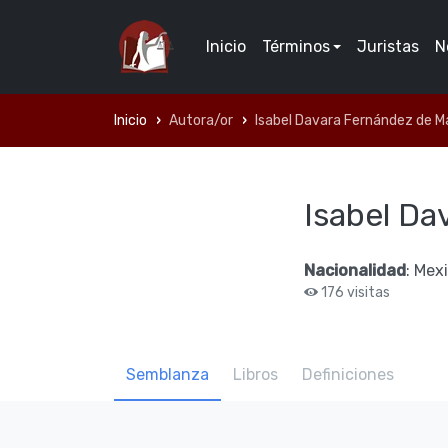
Inicio
Términos
Juristas
N
Inicio
Autora/or
Isabel Davara Fernández de M
Isabel Da
Nacionalidad
: Mex
176 visitas
Semblanza
Libros
Definiciones