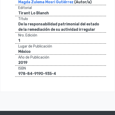
Magda Zulema Mosri Gutiérrez
(Autor/a)
Editorial
Tirant Lo Blanch
Título
De la responsabilidad patrimonial del estado
de la remediación de su actividad irregular
Nro. Edición
1
Lugar de Publicación
México
Año de Publicación
2019
ISBN
978-84-9190-935-4