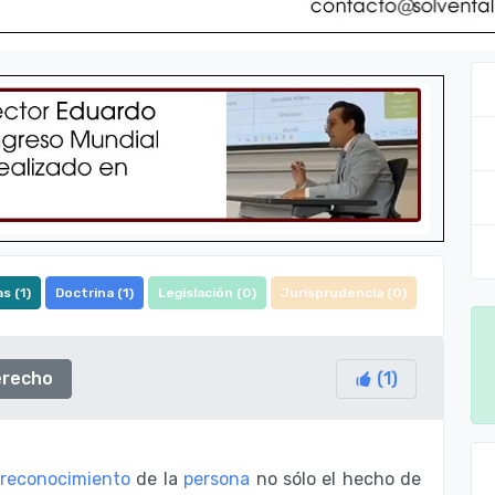
s (
1
)
Doctrina (
1
)
Legislación (
0
)
Jurisprudencia (
0
)
derecho
(
1
)
reconocimiento
de la
persona
no sólo el hecho de