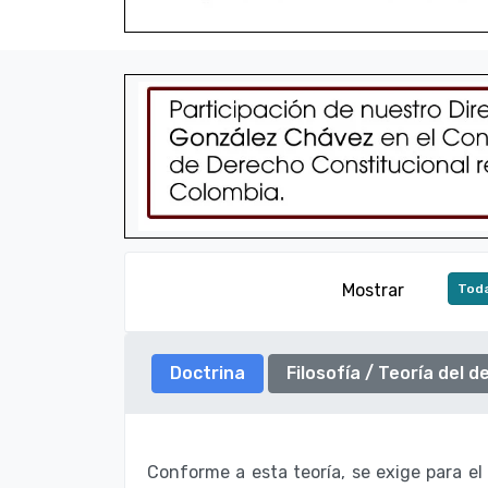
Mostrar
Toda
Doctrina
Filosofí­a / Teorí­a del 
Conforme a esta teoría, se exige para el