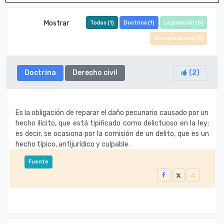
Mostrar
Todas (
1
)
Doctrina (
1
)
Legislación (
0
)
Jurisprudencia (
0
)
Doctrina
Derecho civil
(
2
)
Es la obligación de reparar el daño pecunario causado por un
hecho ilícito, que está tipificado como delictuoso en la ley;
es decir, se ocasiona por la comisión de un delito, que es un
hecho típico, antijurídico y culpable.
Fuente