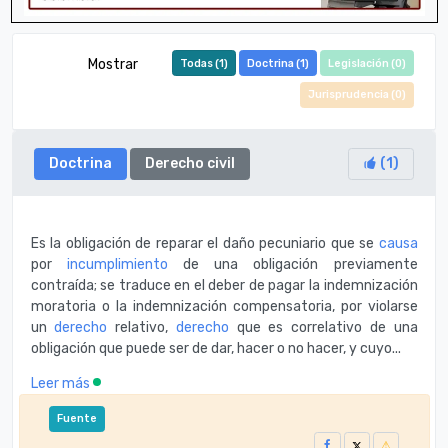
Mostrar
Todas (
1
)
Doctrina (
1
)
Legislación (
0
)
Jurisprudencia (
0
)
Doctrina
Derecho civil
(
1
)
Es la obligación de reparar el daño pecuniario que se
causa
por
incumplimiento
de una obligación previamente
contraída; se traduce en el deber de pagar la indemnización
moratoria o la indemnización compensatoria, por violarse
un
derecho
relativo,
derecho
que es correlativo de una
obligación que puede ser de dar, hacer o no hacer, y cuyo...
Leer más
Fuente