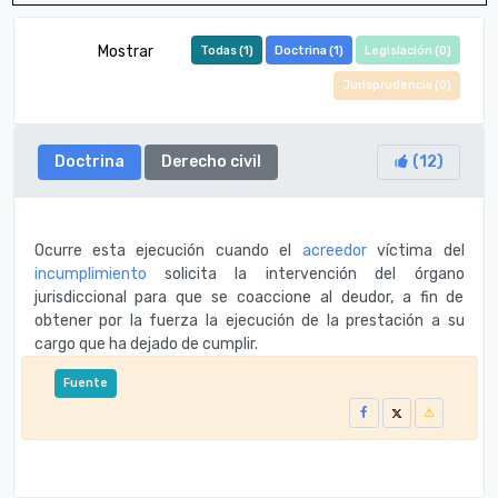
Mostrar
Todas (
1
)
Doctrina (
1
)
Legislación (
0
)
Jurisprudencia (
0
)
Doctrina
Derecho civil
(
12
)
Ocurre esta ejecución cuando el
acreedor
víctima del
incumplimiento
solicita la intervención del órgano
jurisdiccional para que se coaccione al deudor, a fin de
obtener por la fuerza la ejecución de la prestación a su
cargo que ha dejado de cumplir.
Fuente