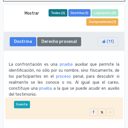
Mostrar
Todas (
2
)
Doctrina (
1
)
Legislación (
0
)
Jurisprudencia (
1
)
Doctrina
Derecho procesal
(
11
)
La confrontación es una
prueba
auxiliar que permite la
identificación, no sólo por su nombre, sino físicamente, de
los participantes en el
proceso
penal, para descubrir si
realmente se les conoce o no. Al igual que el careo,
constituye una
prueba
a la que se puede acudir en auxilio
del testimonio.
Fuente