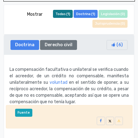
Mostrar
Todas (
1
)
Doctrina (
1
)
Legislación (
0
)
Jurisprudencia (
0
)
Doctrina
Derecho civil
(
6
)
La compensación facultativa o unilateral se verifica cuando
el acreedor, de un crédito no compensable, manifiesta
unilateralmente su
voluntad
en el sentido de oponer, a su
recíproco acreedor, la compensación de su crédito, a pesar
de que no es compensable, aceptando así que se opere una
compensación que no tenía lugar.
Fuente