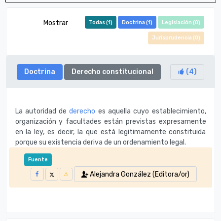
Mostrar
Todas (
1
)
Doctrina (
1
)
Legislación (
0
)
Jurisprudencia (
0
)
Doctrina
Derecho constitucional
(
4
)
La autoridad de
derecho
es aquella cuyo establecimiento,
organización y facultades están previstas expresamente
en la ley, es decir, la que está legitimamente constituida
porque su existencia deriva de un ordenamiento legal.
Fuente
Alejandra González (Editora/or)