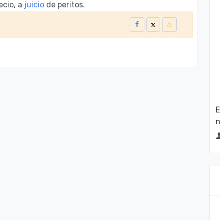
ecio, a
juicio
de peritos.
E
n