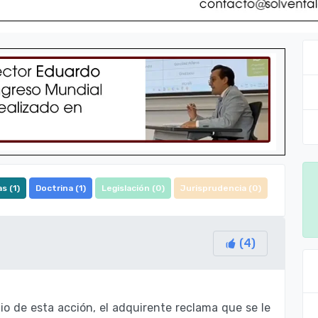
s (
1
)
Doctrina (
1
)
Legislación (
0
)
Jurisprudencia (
0
)
(
4
)
io de esta acción, el adquirente reclama que se le