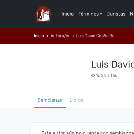
Inicio
Términos
Juristas
N
Inicio
Autora/or
Luis David Coaña Be
Luis Davi
166 visitas
Semblanza
Libros
Este autor aún no cuenta con semblanza d