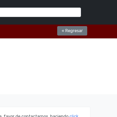
« Regresar
za, favor de contactarnos, haciendo
click