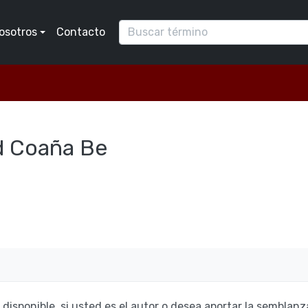
osotros
Contacto
d Coaña Be
isponible, si usted es el autor o desea aportar la semblan