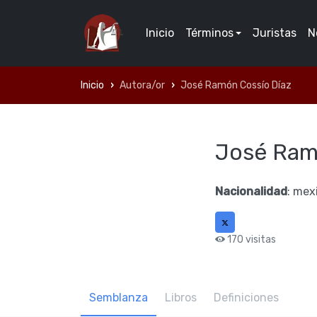
Inicio
Términos
Juristas
N
Inicio
Autora/or
José Ramón Cossí­o Dí­az
José Ramó
Nacionalidad
: mex
170 visitas
Semblanza
Libros
Definiciones