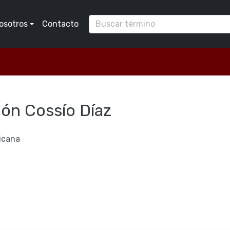
osotros
Contacto
n Cossí­o Dí­az
icana