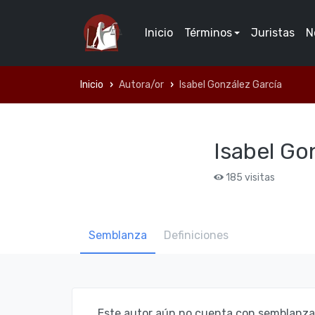
Inicio
Términos
Juristas
N
Inicio
Autora/or
Isabel González Garcí­a
Isabel Gon
185 visitas
Semblanza
Definiciones
Este autor aún no cuenta con semblanza d