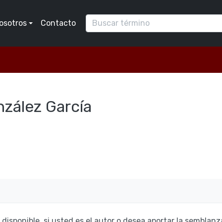
osotros
Contacto
zález Garcí­a
isponible, si usted es el autor o desea aportar la semblan