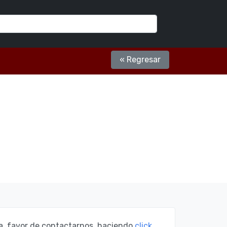
« Regresar
za, favor de contactarnos, haciendo
click